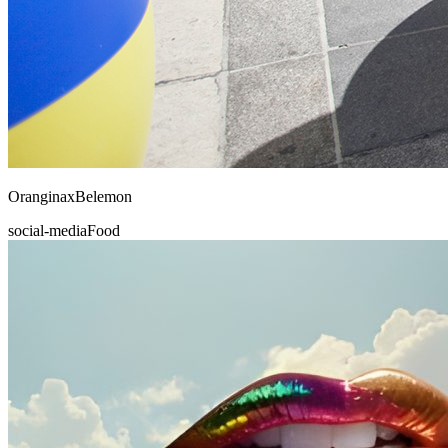
Orangina
x
Belemon
social-media
Food