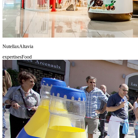
Nutella
x
Altavia
expertises
Food