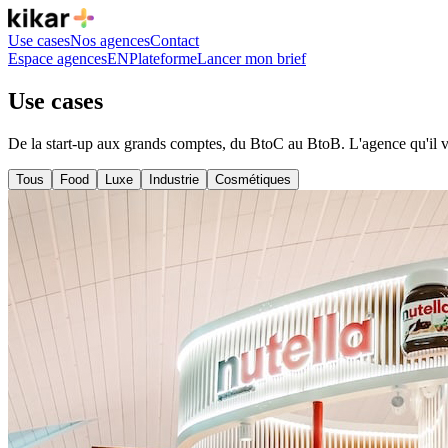
Use cases
Nos agences
Contact
Espace agences
EN
Plateforme
Lancer mon brief
Use cases
De la start-up aux grands comptes, du BtoC au BtoB. L'agence qu'il vou
Tous
Food
Luxe
Industrie
Cosmétiques