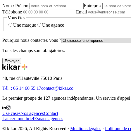
Nom / Prénom
Entreprise
Téléphone
Email
Vous êtes
Une marque
Une agence
Pourquoi nous contactez-vous ?
Tous les champs sont obligatoires.
Envoyer
48, rue d’Hauteville 75010 Paris
Tél. : 06 14 60 55 17
contact@kikar.co
Le premier groupe de 127 agences indépendantes. Un service d'appel d
Use cases
Nos agences
Contact
Lancer mon brief
Espace agences
© kikar 2026,
All Rights Reserved
·
Mentions légales
·
Politique de c