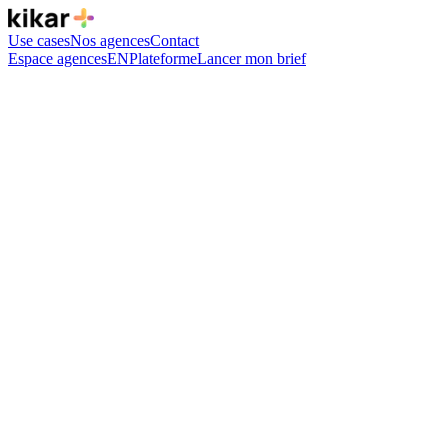
Use cases
Nos agences
Contact
Espace agences
EN
Plateforme
Lancer mon brief
Le groupe Kikar
127 agences,
un groupe.
Kikar trouve la solution à votre brief en vous connectant aux
meilleures agences du marché. Un seul interlocuteur, un matching
précis, une réponse rapide à chacun de vos besoins.
Lancer mon brief
Réserver un rdv
* Service gratuit pour les annonceurs